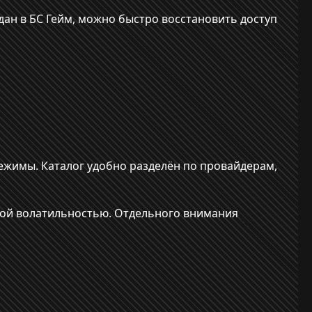
дан в БС Гейм, можно быстро восстановить доступ
ежимы. Каталог удобно разделён по провайдерам,
окой волатильностью. Отдельного внимания