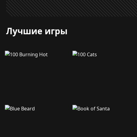
Лучшие игры