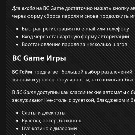
Для входа
на BC Game достаточно нажать кнопку авт
через форму сброса пароля и снова продолжить иг
Быстрая регистрация по e-mail или телефону
Вход через стандартную форму авторизации
Восстановление пароля за несколько шагов
BC Game Игры
БС Гейм
предлагает большой выбор развлечений: с
жанрам и уровню популярности, что помогает быс
В
BC Game
доступны как классические автоматы с 
заслуживают live-столы с рулеткой, блэкджеком и 
Слоты и джекпоты
Рулетка, покер, блэкджек
Live-казино с дилерами