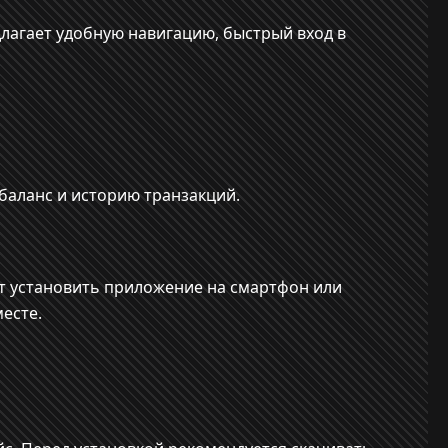
лагает удобную навигацию, быстрый вход в
баланс и историю транзакций.
ут установить приложение на смартфон или
есте.