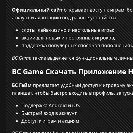
Официальный сайт
открывает доступ к играм, б
аккаунт и адаптацию под разные устройства.
слоты, лайв-казино и настольные игры;
акции для новых и постоянных игроков;
поддержка популярных способов пополнения и
BC Game
также выделяется функциональным личным
BC Game Скачать Приложение На
БС Гейм
предлагает удобный доступ к игровому ак
планшет, чтобы быстро входить в профиль, запуск
Поддержка Android и iOS
Быстрый вход в аккаунт
Доступ к играм и акциям