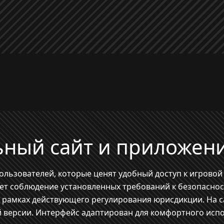
ьный сайт и приложен
ользователей, которые ценят удобный доступ к игрово
ет соблюдение установленных требований к безопаснос
 рамках действующего регулирования юрисдикции. На с
ой версии. Интерфейс адаптирован для комфортного испо